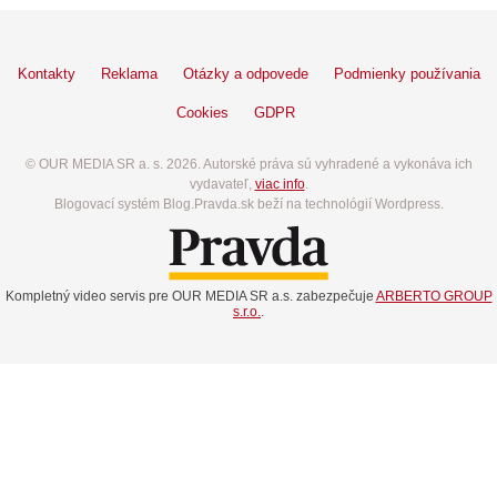
Kontakty
Reklama
Otázky a odpovede
Podmienky používania
Cookies
GDPR
© OUR MEDIA SR a. s. 2026. Autorské práva sú vyhradené a vykonáva ich
vydavateľ,
viac info
.
Blogovací systém Blog.Pravda.sk beží na technológií Wordpress.
Kompletný video servis pre OUR MEDIA SR a.s. zabezpečuje
ARBERTO GROUP
s.r.o.
.