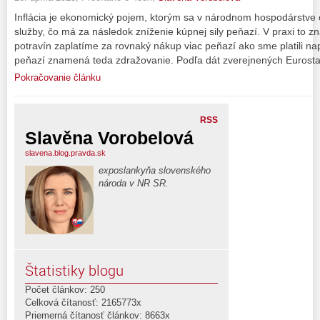
Inflácia je ekonomický pojem, ktorým sa v národnom hospodárstve o
služby, čo má za následok zníženie kúpnej sily peňazí. V praxi to 
potravín zaplatíme za rovnaký nákup viac peňazí ako sme platili nap
peňazí znamená teda zdražovanie. Podľa dát zverejnených Eurost
Pokračovanie článku
RSS
Slavěna Vorobelová
slavena.blog.pravda.sk
exposlankyňa slovenského
národa v NR SR.
Štatistiky blogu
Počet článkov: 250
Celková čítanosť: 2165773x
Priemerná čítanosť článkov: 8663x