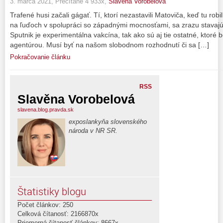
3. marca 2021, Prečítané 4 933x,
Slavěna Vorobelová
Trafené husi začali gágať. Tí, ktorí nezastavili Matoviča, keď tu rob
na ľuďoch v spolupráci so západnými mocnosťami, sa zrazu stavajú
Sputnik je experimentálna vakcína, tak ako sú aj tie ostatné, ktoré
agentúrou. Musí byť na našom slobodnom rozhodnutí či sa […]
Pokračovanie článku
RSS
Slavěna Vorobelová
slavena.blog.pravda.sk
exposlankyňa slovenského
národa v NR SR.
Štatistiky blogu
Počet článkov: 250
Celková čítanosť: 2166870x
Priemerná čítanosť článkov: 8667x