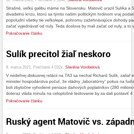
Strašné, veľkú galibu máme na Slovensku. Matovič urazil Sulíka a Su
divadelnú krízu, ktorú sa týmto našim politickým hrdinom vraj podar
popoludní všetky tie veľkolepé, pohromu zažehnávajúce dohody padli
začať vyjednávať od nuly. Teda doslova by mali začať od nuly, a to
Pokračovanie článku
Sulík precitol žiaľ neskoro
8. marca 2021, Prečítané 4 032x,
Slavěna Vorobelová
V nedeľnej diskusnej relácii na TA3 sa nechal Richard Sulík, zatiaľ 
minister hospodárstva počuť, že vládny „laboratórny“ pokus na ľuďo
boli zbytočne vyhodené peniaze daňových poplatníkov (280 miliónov
doteraz vláda minula na celoplošné testovanie by sa dali postaviť 4
Pokračovanie článku
Ruský agent Matovič vs. západn