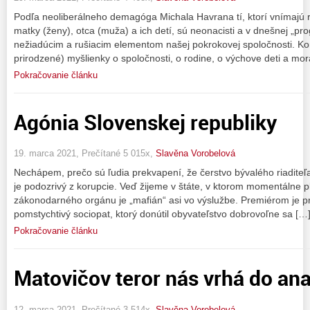
Podľa neoliberálneho demagóga Michala Havrana tí, ktorí vnímajú r
matky (ženy), otca (muža) a ich detí, sú neonacisti a v dnešnej „pr
nežiadúcim a rušiacim elementom našej pokrokovej spoločnosti. Ko
prirodzené) myšlienky o spoločnosti, o rodine, o výchove deti a mo
Pokračovanie článku
Agónia Slovenskej republiky
19. marca 2021, Prečítané 5 015x,
Slavěna Vorobelová
Nechápem, prečo sú ľudia prekvapení, že čerstvo bývalého riaditeľ
je podozrivý z korupcie. Veď žijeme v štáte, v ktorom momentálne p
zákonodarného orgánu je „mafián“ asi vo výslužbe. Premiérom je 
pomstychtivý sociopat, ktorý donútil obyvateľstvo dobrovoľne sa […
Pokračovanie článku
Matovičov teror nás vrhá do an
12. marca 2021, Prečítané 3 514x,
Slavěna Vorobelová