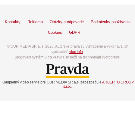
Kontakty
Reklama
Otázky a odpovede
Podmienky používania
Cookies
GDPR
© OUR MEDIA SR a. s. 2026. Autorské práva sú vyhradené a vykonáva ich
vydavateľ,
viac info
.
Blogovací systém Blog.Pravda.sk beží na technológií Wordpress.
Kompletný video servis pre OUR MEDIA SR a.s. zabezpečuje
ARBERTO GROUP
s.r.o.
.