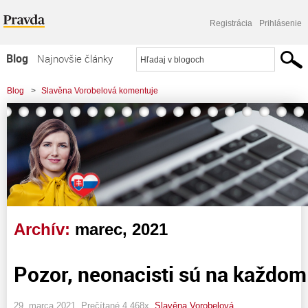
Registrácia
Prihlásenie
Blog
Najnovšie články
Najčítanejšie články
Blog
>
Slavěna Vorobelová komentuje
Najkomentovanejšie články
Zoznam blogov
Komerčné blogy
Archív:
marec, 2021
Pozor, neonacisti sú na každom
29. marca 2021, Prečítané 4 468x,
Slavěna Vorobelová