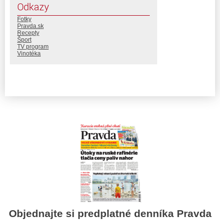
Odkazy
Fotky
Pravda.sk
Recepty
Šport
TV program
Vinotéka
Objednajte si predplatné denníka Pravda