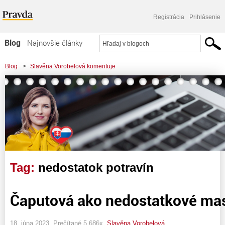
Registrácia
Prihlásenie
Blog
Najnovšie články
Najčítanejšie články
Blog
>
Slavěna Vorobelová komentuje
Najkomentovanejšie články
Zoznam blogov
Komerčné blogy
Tag:
nedostatok potravín
Čaputová ako nedostatkové ma
18. júna 2023, Prečítané 5 686x,
Slavěna Vorobelová