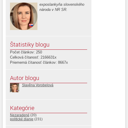
exposlankyňa slovenského
národa v NR SR.
Štatistiky blogu
Počet článkov: 250
Celková čítanosť: 2166631x
Priemerná čítanosť článkov: 8667x
Autor blogu
Slavěna Vorobelová
Kategórie
Nezaradené
(20)
politické dianie
(231)