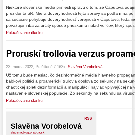
Niektoré slovenské médiá priniesli správu o tom, že Čaputová úda
prezidenta SR. Miera dôveryhodnosti tejto správy sa podľa mňa p
sa súčasne pohybuje dôveryhodnosť verejnosti v Čaputovú, teda nič 
považujem iba za určitý spôsob prieskumu nálad voličov, ktorý spusti
Pokračovanie článku
Proruskí trollovia verzus proame
23. marca 2022, Prečítané 7 163x,
Slavěna Vorobelová
Už tomu bude mesiac, čo dezinformačné médiá hlavného propagand
bábkoví politici a proamerickí truľovia doslova zo sekundy na sekundu
chaotickej spleti dezinformácií a manipulácií najviac vplývajúcej n
nastavenie slovenskej populácie. Zo sekundy na sekundu sa víruso
Pokračovanie článku
RSS
Slavěna Vorobelová
slavena.blog.pravda.sk