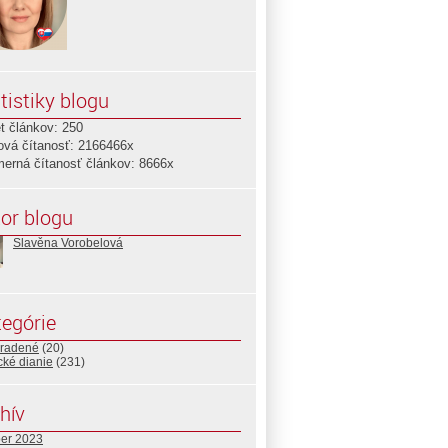
tistiky blogu
t článkov: 250
ová čítanosť: 2166466x
merná čítanosť článkov: 8666x
or blogu
Slavěna Vorobelová
egórie
radené
(20)
ické dianie
(231)
hív
ber 2023