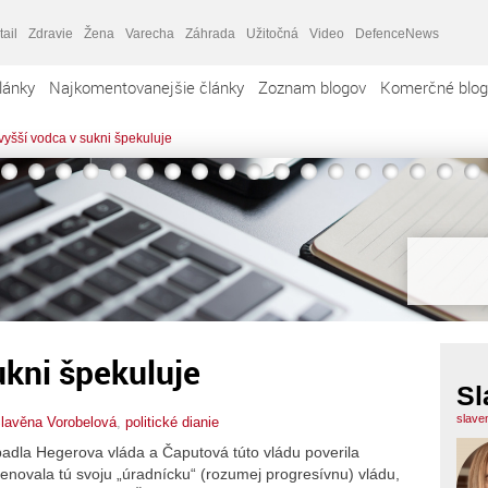
tail
Zdravie
Žena
Varecha
Záhrada
Užitočná
Video
DefenceNews
lánky
Najkomentovanejšie články
Zoznam blogov
Komerčné blog
vyšší vodca v sukni špekuluje
ukni špekuluje
Sl
slave
lavěna Vorobelová
,
politické dianie
dla Hegerova vláda a Čaputová túto vládu poverila
novala tú svoju „úradnícku“ (rozumej progresívnu) vládu,