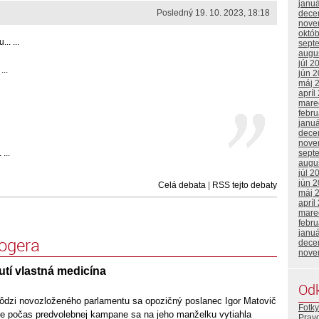
janu
Posledný 19. 10. 2023, 18:18
dece
nove
októ
.. ...
sept
augu
júl 2
...
jún 
máj 
apríl
mare
febr
janu
dece
nove
...
sept
augu
júl 2
jún 
Celá debata
|
RSS tejto debaty
máj 
apríl
mare
febr
janu
logera
dece
nove
tí vlastná medicína
Od
ôdzi novozloženého parlamentu sa opozičný poslanec Igor Matovič
Fotky
že počas predvolebnej kampane sa na jeho manželku vytiahla
Prav