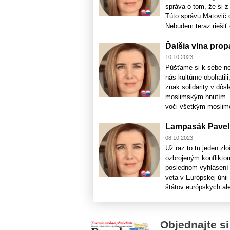
správa o tom, že si z
Túto správu Matovič o
Nebudem teraz riešiť č
Ďalšia vlna pro
10.10.2023
Púšťame si k sebe ne
nás kultúrne obohatil
znak solidarity v dôs
moslimským hnutím. 
voči všetkým moslimo
Lampasák Pavel 
08.10.2023
Už raz to tu jeden zl
ozbrojeným konflikto
poslednom vyhlásení 
veta v Európskej únii
štátov európskych aleb
Objednajte si