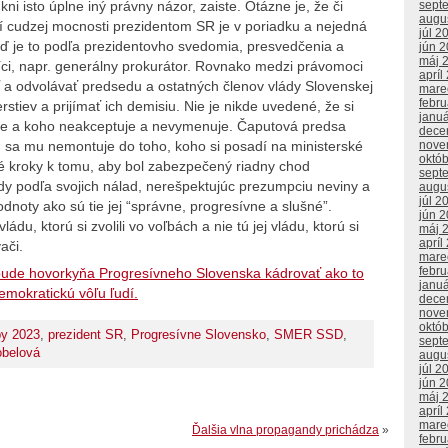
i isto úplne iný právny názor, zaiste. Otázne je, že či
sept
augu
ní cudzej mocnosti prezidentom SR je v poriadku a nejedná
júl 2
eď je to podľa prezidentovho svedomia, presvedčenia a
jún 
máj 
íci, napr. generálny prokurátor. Rovnako medzi právomoci
apríl
 a odvolávať predsedu a ostatných členov vlády Slovenskej
mare
febr
rstiev a prijímať ich demisiu. Nie je nikde uvedené, že si
janu
je a koho neakceptuje a nevymenuje. Čaputová predsa
dece
h sa mu nemontuje do toho, koho si posadí na ministerské
nove
októ
né kroky k tomu, aby bol zabezpečený riadny chod
sept
y podľa svojich nálad, nerešpektujúc prezumpciu neviny a
augu
júl 2
dnoty ako sú tie jej “správne, progresívne a slušné”.
jún 
u, ktorú si zvolili vo voľbách a nie tú jej vládu, ktorú si
máj 
apríl
ači.
mare
febr
i bude hovorkyňa Progresívneho Slovenska kádrovať ako to
janu
demokratickú vôľu ľudí.
dece
nove
októ
by 2023
,
prezident SR
,
Progresívne Slovensko
,
SMER SSD
,
sept
obelová
augu
júl 2
jún 
máj 
apríl
mare
Ďalšia vlna propagandy prichádza
»
febr