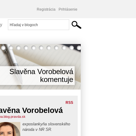
Registrácia
Prihlásenie
y
Slavěna Vorobelová
komentuje
RSS
avěna Vorobelová
na.blog.pravda.sk
exposlankyňa slovenského
národa v NR SR.