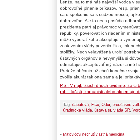
Lenže, na to má náš najvyšší vodca v sukn
dobrovoľné plnenie príkazov, resp. pria
sa o spolčenie sa s cudzou mocou, aj k
dobrovoľne. Ale to nech posúdia odborn
prezidenta patrí aj právomoc vymenúvať
republiky, poverovať ich riadením ministe
môže vyberať koho akceptuje a vymenu
zostavením vlády poverila Fica, tak nec
stoličky. Nech veľavážená urobí potreb
ústavných orgánov a nevymýšľa si dôvod
odmietajúc akceptovať iný názor a iné ho
Pretože občania už chcú konečne svoju vlád
zvolila akurát tak ona sama a jej pritakáv
P.S.: V najbližších dňoch uvidíme, že č
robili fašisti, komunisti alebo akceptuje 
Tag:
čaputová
,
Fico
,
Odór
,
predčasné voľ
úradnícka vláda
,
ústava sr
,
vláda SR
,
Vor
«
Matovičovi nechutí vlastná medicína