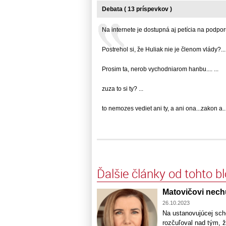
Debata ( 13 príspevkov )
Na internete je dostupná aj petícia na podporu.
Postrehol si, že Huliak nie je členom vlády?... 
Prosim ta, nerob vychodniarom hanbu.... ...
zuza to si ty? ...
to nemozes vediet ani ty, a ani ona...zakon a... 
Ďalšie články od tohto b
Matovičovi nechu
26.10.2023
Na ustanovujúcej sch
rozčuľoval nad tým, 