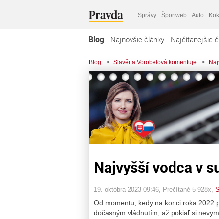
Správy
Športweb
Auto
Kok
Blog
Najnovšie články
Najčítanejšie č
Blog
>
Slavěna Vorobelová komentuje
>
Naj
Najvyšší vodca v s
19. októbra 2023 09:46
, Prečítané 5 928x,
S
Od momentu, kedy na konci roka 2022 pa
dočasným vládnutím, až pokiaľ si nevyme