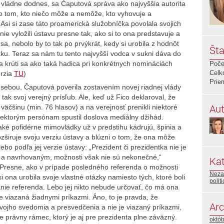
vládne dodnes, sa Čaputová správa ako najvyššia autorita
e o tom, kto niečo môže a nemôže, kto vyhovuje a
Asi si zase táto proamerická služobníčka povolala svojich
nie vyložili ústavu presne tak, ako si to ona predstavuje a
sa, nebolo by to tak po prvýkrát, kedy si urobila z hodnôt
Šta
u. Teraz sa nám tu tento najvyšší vodca v sukni dáva do
a krúti sa ako taká hadica pri konkrétnych nomináciách
Poče
Celk
erzia
TU
)
Prie
ebou, Čaputová poverila zostavením novej riadnej vlády
 tak svoj verejný prísľub. Ale, keď už Fico deklaroval, že
Aut
čšinu (min. 76 hlasov) a na verejnosť prenikli niektoré
niektorým persónam spustil doslova mediálny džihád.
ké pofidérne mimovládky už v predstihu kádrujú, špinia a
ozširuje svoju verziu ústavy a blúzni o tom, že ona môže
bo podľa jej verzie ústavy: „Prezident či prezidentka nie je
 a navrhovaným, možnosti však nie sú nekonečné,“
Kat
. Presne, ako v prípade posledného referenda o možnosti
Neza
i ona urobila svoje vlastné otázky namiesto tých, ktoré boli
polit
anie referenda. Lebo jej nikto nebude určovať, čo má ona
je viazaná žiadnymi príkazmi. Áno, to je pravda, že
Arc
vojho svedomia a presvedčenia a nie je viazaný príkazmi,
je právny rámec, ktorý je aj pre prezidenta plne záväzný.
októ