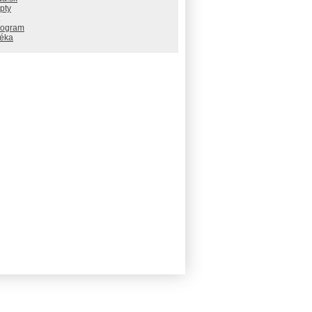
pty
rogram
téka