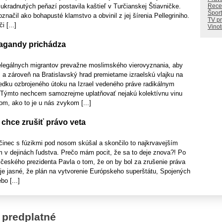
 ukradnutých peňazí postavila kaštieľ v Turčianskej Štiavničke.
Rece
Šport
značil ako bohapusté klamstvo a obvinil z jej šírenia Pellegriniho.
TV p
i [...]
Vino
pagandy prichádza
legálnych migrantov prevažne moslimského vierovyznania, aby
i, a zároveň na Bratislavský hrad premietame izraelskú vlajku na
ledku ozbrojeného útoku na Izrael vedeného práve radikálnym
Týmto nechcem samozrejme uplatňovať nejakú kolektívnu vinu
m, ako to je u nás zvykom [...]
chce zrušiť právo veta
očinec s fúzikmi pod nosom skúšal a skončilo to najkrvavejším
m v dejinách ľudstva. Prečo mám pocit, že sa to deje znova?! Po
českého prezidenta Pavla o tom, že on by bol za zrušenie práva
 je jasné, že plán na vytvorenie Európskeho superštátu, Spojených
o [...]
 predplatné