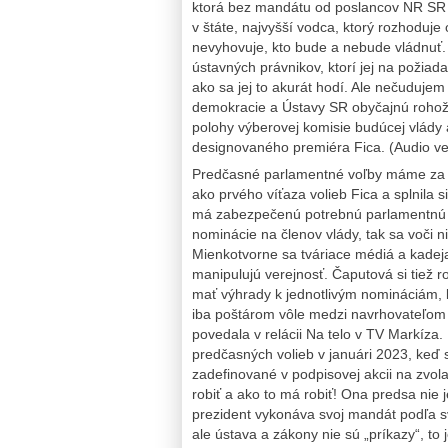
ktorá bez mandátu od poslancov NR SR 
v štáte, najvyšší vodca, ktorý rozhoduj
nevyhovuje, kto bude a nebude vládnuť. 
ústavných právnikov, ktorí jej na požiada
ako sa jej to akurát hodí. Ale nečudujem 
demokracie a Ústavy SR obyčajnú rohožk
polohy výberovej komisie budúcej vlády 
designovaného premiéra Fica. (Audio v
Predčasné parlamentné voľby máme za s
ako prvého víťaza volieb Fica a splnila si
má zabezpečenú potrebnú parlamentnú vä
nominácie na členov vlády, tak sa voči 
Mienkotvorne sa tváriace médiá a kadeja
manipulujú verejnosť. Čaputová si tiež r
mať výhrady k jednotlivým nomináciám, le
iba poštárom vôle medzi navrhovateľom
povedala v relácii Na telo v TV Markíza
predčasných volieb v januári 2023, keď s
zadefinované v podpisovej akcii na zvol
robiť a ako to má robiť! Ona predsa nie 
prezident vykonáva svoj mandát podľa s
ale ústava a zákony nie sú „príkazy“, to 