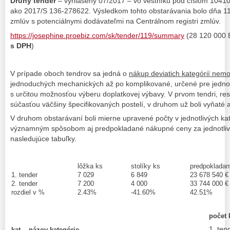
Druhý
tender
– vyhlásený 07/2017 – vo vestníku pod číslom 1041
ako 2017/S 136-278622. Výsledkom tohto obstarávania bolo dňa 1
zmlúv s potenciálnymi dodávateľmi na Centrálnom registri zmlúv.
https://josephine.proebiz.com/sk/tender/119/summary
(28 120 000
s DPH
)
V prípade oboch tendrov sa jedná o
nákup deviatich kategórií nem
jednoduchých mechanických až po komplikované, určené pre jednotky
s určitou možnosťou výberu doplatkovej výbavy. V prvom tendri, resp
súčasťou väčšiny špecifikovaných postelí, v druhom už boli vyňaté
V druhom obstarávaní boli mierne upravené počty v jednotlivých ka
významným spôsobom aj predpokladané nákupné ceny za jednotlivé
nasledujúce tabuľky.
lôžka ks
stolíky ks
predpoklada
1. tender
7 029
6 849
23 678 540 €
2. tender
7 200
4 000
33 744 000 €
rozdiel v %
2.43%
-41.60%
42.51%
počet 
1. ten
kat.
názov kategórie