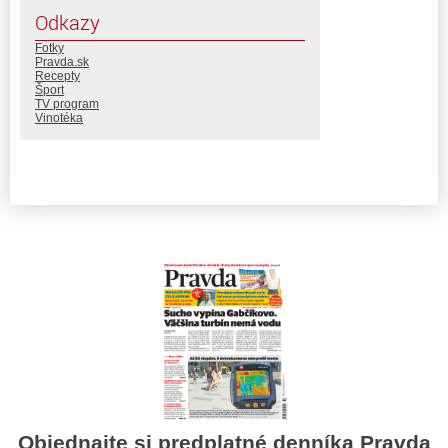
Odkazy
Fotky
Pravda.sk
Recepty
Šport
TV program
Vinotéka
Objednajte si predplatné denníka Pravda