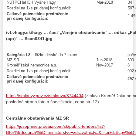
NÚTPCHaHCH Vyšné Hágy
Mar-2018
34
Rozdiel na 1ks pri danej konfigurácii:
597 
Celkové potenciálne predraženie
1 49
pri danej konfigurácii:
ivt.vhagy.sk/hagy … časť „Verejné obstarávanie“ … odkaz „Fa
(apr)“ … Scan0341.jpg
Kategória L8
– lôžko detské do 7 rokov
poče
MZ SR
Jun-2018
300
Kroměřížská nemocnice a.s.
Nov-2017
8
Rozdiel na 1ks pri danej konfigurácii:
992 
Celkové potenciálne predraženie
297 
pri danej konfigurácii:
https://smlouvy.gov.cz/smlouva/3744404
(zmluva Kroměřížska nemoc
posledná strana foto a špecifikácia, cena str. 12)
Centrálne obstarávania MZ SR
https://josephine.proebiz.com/sk/public-tenders/list?
filter%5Bsearch%5D=ministerstvo+zdravotnictva&filter%5Bcpv%5