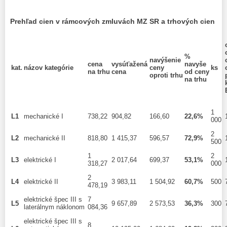
Prehľad cien v rámcových zmluvách MZ SR a trhových cien
%
navýšenie
cena
vysúťažená
navyše
kat.
názov kategórie
ceny
ks
na trhu
cena
od ceny
oproti trhu
na trhu
1
L1
mechanické I
738,22
904,82
166,60
22,6%
000
2
L2
mechanické II
818,80
1 415,37
596,57
72,9%
500
1
2
L3
elektrické I
2 017,64
699,37
53,1%
318,27
000
2
L4
elektrické II
3 983,11
1 504,92
60,7%
500
478,19
elektrické špec III s
7
L5
9 657,89
2 573,53
36,3%
300
laterálnym náklonom
084,36
elektrické špec III s
8