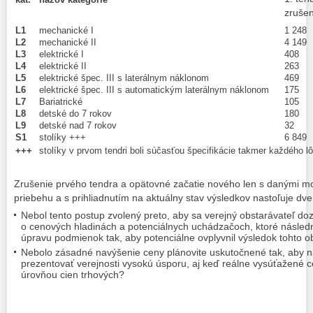
zruše
L1
mechanické I
1 248
L2
mechanické II
4 149
L3
elektrické I
408
L4
elektrické II
263
L5
elektrické špec. III s laterálnym náklonom
469
L6
elektrické špec. III s automatickým laterálnym náklonom
175
L7
Bariatrické
105
L8
detské do 7 rokov
180
L9
detské nad 7 rokov
32
S1
stolíky +++
6 849
+++
stolíky v prvom tendri boli súčasťou špecifikácie takmer každého l
Zrušenie prvého tendra a opätovné začatie nového len s danými mod
priebehu a s prihliadnutím na aktuálny stav výsledkov nastoľuje dv
Nebol tento postup zvolený preto, aby sa verejný obstarávateľ do
o cenových hladinách a potenciálnych uchádzačoch, ktoré následn
úpravu podmienok tak, aby potenciálne ovplyvnil výsledok tohto o
Nebolo zásadné navýšenie ceny plánovite uskutočnené tak, aby 
prezentovať verejnosti vysokú úsporu, aj keď reálne vysúťažené 
úrovňou cien trhových?