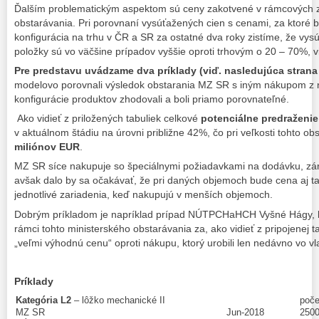
Ďalším problematickým aspektom sú ceny zakotvené v rámcových z
obstarávania. Pri porovnaní vysúťažených cien s cenami, za ktoré 
konfigurácia na trhu v ČR a SR za ostatné dva roky zistíme, že vys
položky sú vo väčšine prípadov vyššie oproti trhovým o 20 – 70%, v
Pre predstavu uvádzame dva príklady (viď. nasledujúca strana 
modelovo porovnali výsledok obstarania MZ SR s iným nákupom z ne
konfigurácie produktov zhodovali a boli priamo porovnateľné.
Ako vidieť z priložených tabuliek celkové
potenciálne predraženie
v aktuálnom štádiu na úrovni približne 42%, čo pri veľkosti tohto ob
miliónov EUR
.
MZ SR síce nakupuje so špeciálnymi požiadavkami na dodávku, zár
avšak dalo by sa očakávať, že pri daných objemoch bude cena aj ta
jednotlivé zariadenia, keď nakupujú v menších objemoch.
Dobrým príkladom je napríklad prípad NÚTPCHaHCH Vyšné Hágy, kt
rámci tohto ministerského obstarávania za, ako vidieť z pripojenej t
„veľmi výhodnú cenu“ oproti nákupu, ktorý urobili len nedávno vo vlas
Príklady
Kategória L2
– lôžko mechanické II
poče
MZ SR
Jun-2018
250