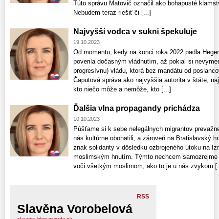
Túto správu Matovič označil ako bohapusté klamstvo 
Nebudem teraz riešiť či [...]
Najvyšší vodca v sukni špekuluje
19.10.2023
Od momentu, kedy na konci roka 2022 padla Heger
poverila dočasným vládnutím, až pokiaľ si nevymen
progresívnu) vládu, ktorá bez mandátu od poslanc
Čaputová správa ako najvyššia autorita v štáte, na
kto niečo môže a nemôže, kto [...]
Ďalšia vlna propagandy prichádza
10.10.2023
Púšťame si k sebe nelegálnych migrantov prevažn
nás kultúrne obohatili, a zároveň na Bratislavský h
znak solidarity v dôsledku ozbrojeného útoku na I
moslimským hnutím. Týmto nechcem samozrejme up
voči všetkým moslimom, ako to je u nás zvykom [..
RSS
Slavěna Vorobelová
slavena.blog.pravda.sk