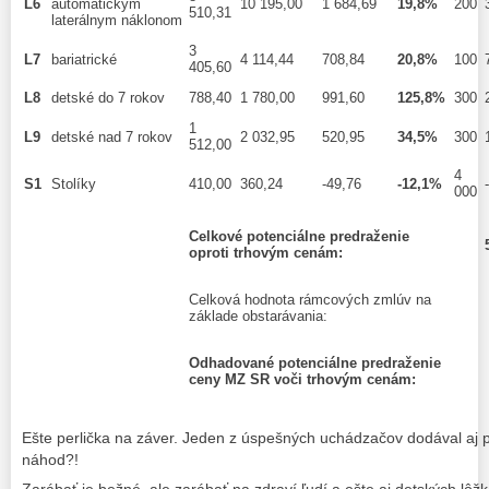
L6
automatickým
10 195,00
1 684,69
19,8%
200
510,31
laterálnym náklonom
3
L7
bariatrické
4 114,44
708,84
20,8%
100
405,60
L8
detské do 7 rokov
788,40
1 780,00
991,60
125,8%
300
1
L9
detské nad 7 rokov
2 032,95
520,95
34,5%
300
512,00
4
S1
Stolíky
410,00
360,24
-49,76
-12,1%
000
Celkové potenciálne predraženie
oproti trhovým cenám:
Celková hodnota rámcových zmlúv na
základe obstarávania:
Odhadované potenciálne predraženie
ceny MZ SR voči trhovým cenám:
Ešte perlička na záver. Jeden z úspešných uchádzačov dodával aj 
náhod?!
Zarábať je bežné, ale zarábať na zdraví ľudí a ešte aj detských lôž