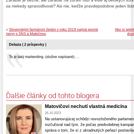
sa niekedy spravodlivosti? Asi nie, keďže pravdepodobne jeden štát
«
Slovenským farmárom želám v roku 2019 najmä pevné
Ako si spln
nervy s SNS a Matečnou
dos
Debata ( 2 príspevky )
To je taký markenting. (slušne napísané). ...
Ďalšie články od tohto blogera
Matovičovi nechutí vlastná medicína
26.10.2023
Na ustanovujúcej schôdzi novozloženého parlament
rozčuľoval nad tým, že počas predvolebnej kampan
správa o tom, že si z ukradnutých peňazí postavila