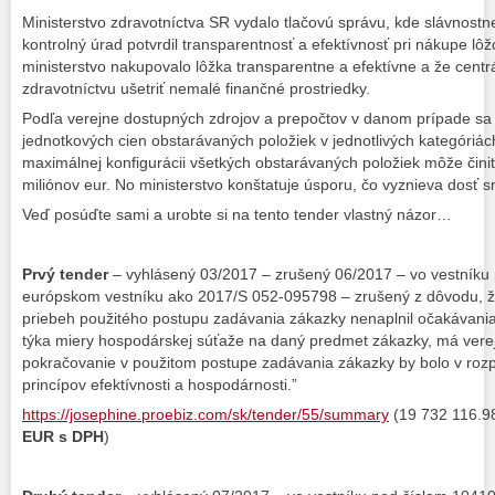
Ministerstvo zdravotníctva SR vydalo tlačovú správu, kde slávnost
kontrolný úrad potvrdil transparentnosť a efektívnosť pri nákupe l
ministerstvo nakupovalo lôžka transparentne a efektívne a že cent
zdravotníctvu ušetriť nemalé finančné prostriedky.
Podľa verejne dostupných zdrojov a prepočtov v danom prípade sa 
jednotkových cien obstarávaných položiek v jednotlivých kategóriách
maximálnej konfigurácii všetkých obstarávaných položiek môže čini
miliónov eur. No ministerstvo konštatuje úsporu, čo vyznieva dosť s
Veď posúďte sami a urobte si na tento tender vlastný názor…
Prvý tender
– vyhlásený 03/2017 – zrušený 06/2017 – vo vestníku
európskom vestníku ako 2017/S 052-095798 – zrušený z dôvodu, ž
priebeh použitého postupu zadávania zákazky nenaplnil očakávania
týka miery hospodárskej súťaže na daný predmet zákazky, má verejn
pokračovanie v použitom postupe zadávania zákazky by bolo v ro
princípov efektívnosti a hospodárnosti.”
https://josephine.proebiz.com/sk/tender/55/summary
(19 732 116.
EUR s DPH
)