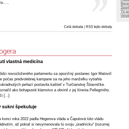
.. ...
Rece
Šport
TV p
Vino
Celá debata
|
RSS tejto debaty
logera
tí vlastná medicína
ôdzi novozloženého parlamentu sa opozičný poslanec Igor Matovič
že počas predvolebnej kampane sa na jeho manželku vytiahla
 ukradnutých peňazí postavila kaštieľ v Turčianskej Štiavničke.
značil ako bohapusté klamstvo a obvinil z jej šírenia Pellegriniho.
i [...]
v sukni špekuluje
konci roka 2022 padla Hegerova vláda a Čaputová túto vládu
ádnutím, až pokiaľ si nevymenovala tú svoju „úradnícku“ (rozumej