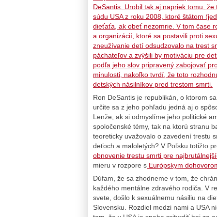
DeSantis. Urobil tak aj napriek tomu, ž
súdu USA z roku 2008, ktoré štátom (jedn
dieťaťa, ak obeť nezomrie. V tom čase r
a organizácií, ktoré sa postavili proti se
zneužívanie detí odsudzovalo na trest sm
páchateľov a zvýšili by motiváciu pre de
podľa jeho slov pripravený zabojovať p
minulosti, nakoľko tvrdí, že toto rozho
detských násilníkov pred trestom smrti.
Ron DeSantis je republikán, o ktorom sa
určite sa z jeho pohľadu jedná aj o spô
Lenže, ak si odmyslíme jeho politické am
spoločenské témy, tak na ktorú stranu ba
teoreticky uvažovalo o zavedení trestu 
deťoch a maloletých? V Poľsku totižto p
obnovenie trestu smrti pre najbrutálnejš
mieru v rozpore s
Európskym dohovorom
Dúfam, že sa zhodneme v tom, že chráni
každého mentálne zdravého rodiča. V reá
svete, došlo k sexuálnemu násiliu na die
Slovensku. Rozdiel medzi nami a USA nie
tom, že v USA je snaha pritvrdiť boj za 