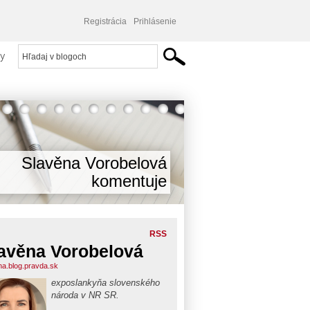
Registrácia
Prihlásenie
y
Slavěna Vorobelová
komentuje
RSS
avěna Vorobelová
na.blog.pravda.sk
exposlankyňa slovenského
národa v NR SR.