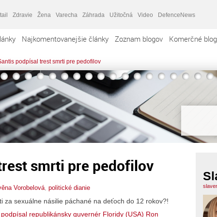
tail
Zdravie
Žena
Varecha
Záhrada
Užitočná
Video
DefenceNews
lánky
Najkomentovanejšie články
Zoznam blogov
Komerčné blog
antis podpísal trest smrti pre pedofilov
rest smrti pre pedofilov
Sl
slave
věna Vorobelová
,
politické dianie
rti za sexuálne násilie páchané na deťoch do 12 rokov?!
 podpísal republikánsky guvernér Floridy (USA) Ron