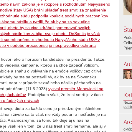
e tento návrh zákona je v rozpore s rozhodnutím Najvyššieho
otlivé štáty USA) bráni ukladať trest smrti za znásilnenie
ozhodnutie súdu podporila koalícia sociálnych pracovníkov
xuálnemu násiliu a tvrdili, že ak by sa za sexuálne
rti, obete by sa viac zdráhali pomenovať svojich
Šta
tských násilníkov zabíjať svoje obete. DeSantis je však
Poče
roti spomínanému rozhodnutiu Najvyššieho súdu USA z
Celk
dnutie v podobe precedensu je nespravodlivá ochrana
Prie
 hovorí ako o horúcom kandidátovi na prezidenta. Takže,
Aut
sob vedenia kampane, ktorou sa chce zapáčiť voličom.
bície a snahu o vplývanie na emócie voličov cez citlivé
rikády by ste sa postavili Vy, ak by sa na Slovensku
smrti, napr. v prípade sexuálneho násilia páchaného na
red pár dňami (11.5.2023)
vyzval premiér Morawiecki na
Kat
ích páchateľov
. Podotýkam však, že trest smrti je v čase
 o ľudských právach
.
Neza
polit
ť svoje dieťa za každú cenu je prirodzeným inštinktom
lnom živote sa to však nie vždy podarí a nešťastie je na
ťati. A samozrejme, sa tomu tak deje aj u nás na
Arc
 je však len v tom, že u nás trest smrti nemáme, ale aj v
októ
ochranu detí až na hranicu života a smrti, naopak u nás sú