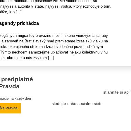
ktorá bez mandátu od poslancov NR SR vládne dodnes, sa
ajvyššia autorita v štáte, najvyšší vodca, ktorý rozhoduje o tom,
že, kto [...]
pagandy prichádza
legálnych migrantov prevažne moslimského vierovyznania, aby
i, a zároveň na Bratislavský hrad premietame izraelskú vlajku na
ledku ozbrojeného útoku na Izrael vedeného práve radikálnym
Týmto nechcem samozrejme uplatňovať nejakú kolektívnu vinu
m, ako to je u nás zvykom [...]
 predplatné
Pravda
stiahnite si ap
ormácie na každý deň
sledujte naše sociálne siete
íka Pravda