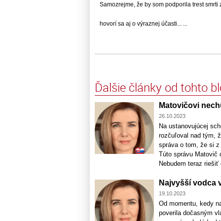
Samozrejme, že by som podporila trest smrti za.
hovorí sa aj o výraznej účasti... ...
Ďalšie články od tohto b
Matovičovi nechu
26.10.2023
Na ustanovujúcej sch
rozčuľoval nad tým, 
správa o tom, že si z
Túto správu Matovič o
Nebudem teraz riešiť č
Najvyšší vodca 
19.10.2023
Od momentu, kedy na 
poverila dočasným vl