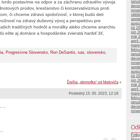
janu
a tvrdo postavíme na odpor a za záchranu zdravého vývoja
dece
odnotových prúdov, kresťanstvo či konzervativizmus proti
nove
 tom, či chceme zdravú spoločnosť, v ktorej budú deti
októ
sept
ožnosť na zdravý duševný vývoj a perspektívu pre
augu
 našich tradičných hodnôt a morálky alebo chceme anarchiu
júl 2
jún 
dú ešte aj domáce a hospodárske zvieratá hanbiť žiť,
máj 
apríl
mare
febr
ia
,
Progresívne Slovensko
,
Ron DeSantis
,
sas
,
slovensko
,
janu
dece
nove
sept
augu
júl 2
jún 
Ďalšia „atomofka“ od Matoviča
»
máj 
apríl
mare
Posledný 15. 05. 2023, 12:18
febr
janu
 ...
dece
nove
Od
..
Fotky
Prav