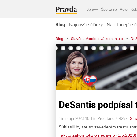
Správy
Športweb
Auto
Kok
Blog
Najnovšie články
Najčítanejšie č
Blog
>
Slavěna Vorobelová komentuje
>
DeS
DeSantis podpísal t
15. mája 2023 10:15
, Prečítané 4 429x,
Sla
Súhlasili by ste so zavedením trestu sm
Takýto zákon totižto nedávno (1.5.2023)