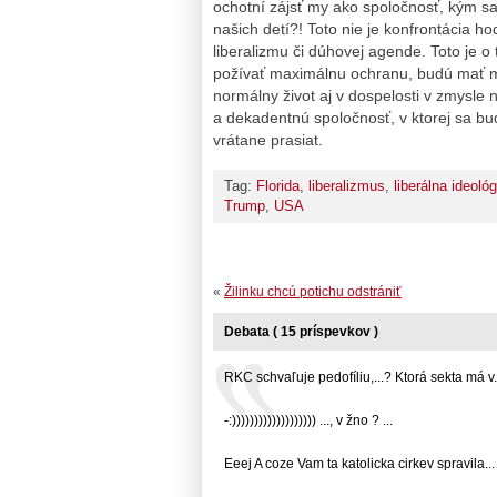
ochotní zájsť my ako spoločnosť, kým s
našich detí?! Toto nie je konfrontácia h
liberalizmu či dúhovej agende. Toto je o
požívať maximálnu ochranu, budú mať m
normálny život aj v dospelosti v zmysle
a dekadentnú spoločnosť, v ktorej sa bu
vrátane prasiat.
Tag:
Florida
,
liberalizmus
,
liberálna ideológ
Trump
,
USA
«
Žilinku chcú potichu odstrániť
Debata ( 15 príspevkov )
RKC schvaľuje pedofíliu,...? Ktorá sekta má v...
-:))))))))))))))))))) ..., v žno ? ...
Eeej A coze Vam ta katolicka cirkev spravila... .