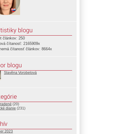
tistiky blogu
t článkov: 250
ová čítanosť: 2165909x
merná čítanosť článkov: 8664x
or blogu
Slavěna Vorobelová
egórie
radené
(20)
ické dianie
(231)
hív
ber 2023