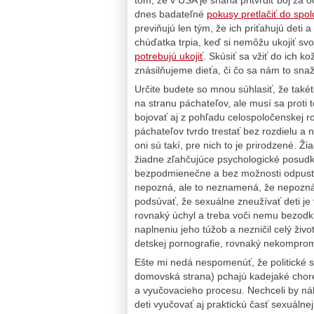
dnes badateľné
pokusy pretlačiť do spo
previňujú len tým, že ich priťahujú deti 
chúďatka trpia, keď si nemôžu ukojiť sv
potrebujú ukojiť
. Skúsiť sa vžiť do ich k
znásilňujeme dieťa, či čo sa nám to sna
Určite budete so mnou súhlasiť, že také
na stranu páchateľov, ale musí sa pro
bojovať aj z pohľadu celospoločenskej r
páchateľov tvrdo trestať bez rozdielu a 
oni sú takí, pre nich to je prirodzené. Ž
žiadne zľahčujúce psychologické posudk
bezpodmienečne a bez možnosti odpusteni
nepozná, ale to neznamená, že nepoznám
podsúvať, že sexuálne zneužívať deti je
rovnaký úchyl a treba voči nemu bezodkl
naplneniu jeho túžob a nezničil celý živ
detskej pornografie, rovnaký nekomprom
Ešte mi nedá nespomenúť, že politické 
domovská strana) pchajú kadejaké choré 
a vyučovacieho procesu. Nechceli by náho
deti vyučovať aj praktickú časť sexuáln