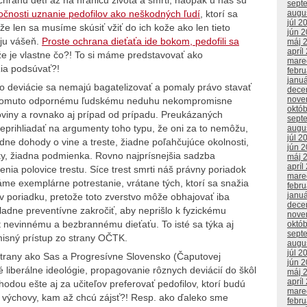
sept
ločnosti uznanie pedofilov ako neškodných ľudí
, ktorí sa
augu
júl 2
a že len sa musíme skúsiť vžiť do ich kože ako len tieto
jún 
oju vášeň.
Proste ochrana dieťaťa ide bokom, pedofili sa
máj 
apríl
ože je vlastne čo?! To si máme predstavovať ako
mare
žia podsúvať?!
febr
janu
to deviácie sa nemajú bagatelizovať a pomaly právo stavať
dece
nove
ti tomuto odpornému ľudskému neduhu nekompromisne
októ
oviny a rovnako aj prípad od prípadu. Preukázaných
sept
neprihliadať na argumenty toho typu, že oni za to nemôžu,
augu
júl 2
iadne dohody o vine a treste, žiadne poľahčujúce okolnosti,
jún 
y, žiadna podmienka. Rovno najprísnejšia sadzba
máj 
apríl
a polovice trestu. Síce trest smrti náš právny poriadok
mare
e exemplárne potrestanie, vrátane tých, ktorí sa snažia
febr
janu
 v poriadku, pretože toto zverstvo môže obhajovať iba
dece
adne preventívne zakročiť, aby neprišlo k fyzickému
nove
ot nevinnému a bezbrannému dieťaťu. To isté sa týka aj
októ
sept
isný prístup zo strany OČTK.
augu
júl 2
strany ako Sas a Progresívne Slovensko (Čaputovej
jún 
liberálne ideológie, propagovanie rôznych deviácií do škôl
máj 
apríl
dou ešte aj za učiteľov preferovať pedofilov, ktorí budú
mare
ej výchovy, kam až chcú zájsť?! Resp. ako ďaleko sme
febr