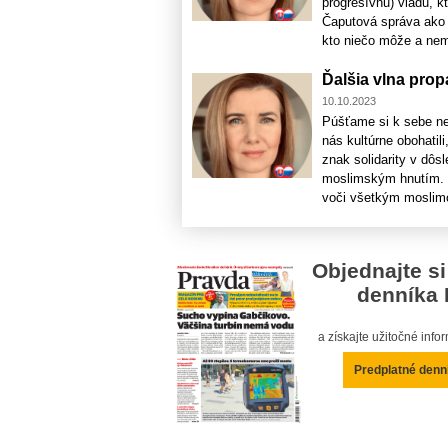
progresívnu) vládu, 
Čaputová správa ako n
kto niečo môže a nemô
Ďalšia vlna pro
10.10.2023
Púšťame si k sebe ne
nás kultúrne obohatil
znak solidarity v dôs
moslimským hnutím. 
voči všetkým moslimo
Objednajte si
denníka 
a získajte užitočné inf
Predplatné denn