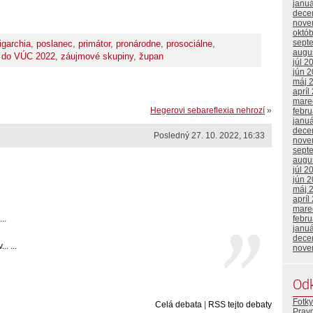
janu
dece
nove
októ
sept
igarchia
,
poslanec
,
primátor
,
pronárodne
,
prosociálne
,
augu
 do VÚC 2022
,
záujmové skupiny
,
župan
júl 2
jún 
máj 
apríl
mare
Hegerovi sebareflexia nehrozí
»
febr
janu
dece
Posledný 27. 10. 2022, 16:33
nove
sept
augu
júl 2
jún 
máj 
apríl
mare
..
febr
janu
dece
. ...
nove
Od
Fotky
Celá debata
|
RSS tejto debaty
Prav