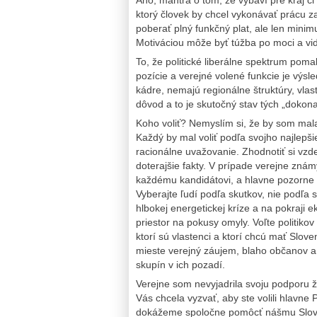
ktorý človek by chcel vykonávať prácu z
poberať plný funkčný plat, ale len mini
Motiváciou môže byť túžba po moci a vi
To, že politické liberálne spektrum po
pozície a verejné volené funkcie je výsl
kádre, nemajú regionálne štruktúry, vlas
dôvod a to je skutočný stav tých „dokonal
Koho voliť? Nemyslím si, že by som mal
Každý by mal voliť podľa svojho najlep
racionálne uvažovanie. Zhodnotiť si vzd
doterajšie fakty. V prípade verejne znám
každému kandidátovi, a hlavne pozorne i
Vyberajte ľudí podľa skutkov, nie podľa s
hlbokej energetickej kríze a na pokraji 
priestor na pokusy omyly. Voľte politikov 
ktorí sú vlastenci a ktorí chcú mať Slov
mieste verejný záujem, blaho občanov a
skupín v ich pozadí.
Verejne som nevyjadrila svoju podporu ž
Vás chcela vyzvať, aby ste volili hla
dokážeme spoločne pomôcť nášmu Slov