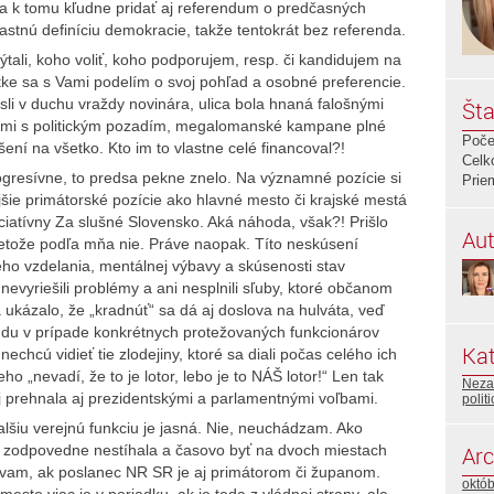
sa k tomu kľudne pridať aj referendum o predčasných
astnú definíciu demokracie, takže tentokrát bez referenda.
ali, koho voliť, koho podporujem, resp. či kandidujem na
atke sa s Vami podelím o svoj pohľad a osobné preferencie.
li v duchu vraždy novinára, ulica bola hnaná falošnými
Šta
istami s politickým pozadím, megalomanské kampane plné
Poče
šení na všetko. Kto im to vlastne celé financoval?!
Celk
rogresívne, to predsa pekne znelo. Na významné pozície si
Prie
tejšie primátorské pozície ako hlavné mesto či krajské mestá
niciatívny Za slušné Slovensko. Aká náhoda, však?! Prišlo
Aut
etože podľa mňa nie. Práve naopak. Títo neskúsení
eho vzdelania, mentálnej výbavy a skúsenosti stav
 nevyriešili problémy a ani nesplnili sľuby, ktoré občanom
 ukázalo, že „kradnúť“ sa dá aj doslova na hulváta, veď
údu v prípade konkrétnych protežovaných funkcionárov
Kat
echcú vidieť tie zlodejiny, ktoré sa diali počas celého ich
„nevadí, že to je lotor, lebo je to NÁŠ lotor!“ Len tak
Neza
j prehnala aj prezidentskými a parlamentnými voľbami.
polit
šiu verejnú funkciu je jasná. Nie, neuchádzam. Ako
 zodpovedne nestíhala a časovo byť na dvoch miestach
Arc
ávam, ak poslanec NR SR je aj primátorom či županom.
októ
mesto viac je v poriadku, ak je teda z vládnej strany, ale