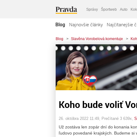
Správy
Športweb
Auto
Kok
Blog
Najnovšie články
Najčítanejšie č
Blog
>
Slavěna Vorobelová komentuje
>
Koh
Koho bude voliť Vo
26. októbra 2022 11:49
, Prečítané 3 639x,
S
Už zostáva len zopár dní do konania ko
ľudovo povedané krajských. Budeme si vo