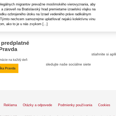
legálnych migrantov prevažne moslimského vierovyznania, aby
i, a zároveň na Bratislavský hrad premietame izraelskú vlajku na
ledku ozbrojeného útoku na Izrael vedeného práve radikálnym
Týmto nechcem samozrejme uplatňovať nejakú kolektívnu vinu
m, ako to je u nás zvykom [...]
 predplatné
Pravda
stiahnite si ap
ormácie na každý deň
sledujte naše sociálne siete
íka Pravda
Reklama
Otázky a odpovede
Podmienky používania
Cookies