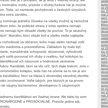
sept
a minimálnu mzdu, pretože z druhej funkcie nie je možné
augu
júl 2
mum. Teda, sú namieste pochybnosti o čestných úmysloch.
jún 
dina extra zárobku…
máj 
apríl
maly nominuje jedného človeka na všetky možné aj nemožné
mare
febr
edkom toho, že politické strany z tohto spektra nemajú
janu
tne nemajú kým obsadiť všetky tie pozície. To je skutočný
dece
nove
ých“ liberálov, ktorí všade boli a všetko vedia najlepšie.
októ
sept
a rozhodovať za občanov, koho majú alebo nemajú voliť.
augu
šieho svedomia a presvedčenia. Základom by malo byť
júl 2
elanie, manažérske schopnosti, skúsenosti, vyhodnotiť
jún 
máj 
ych osôb porovnať ich sľuby s realitou, byť kritickým ku
apríl
dentifikovať ich názorové a hodnotové ukotvenie.
mare
febr
ľubov. Kandidáti, ktorí sa idú učiť, tých dajte bokom, sme v
janu
ekonomického kolapsu, teda čas na učenie sa tu nie je ani
dece
nove
a kandidátov, ktorí sa hlásia k slovenskej národnej identite,
októ
ensko zvrchované. Voľte takých, pre ktorých je na prvom
sept
 nie záujmy biznismenov, developerov či záujmových
augu
júl 2
jún 
máj 
iadnemu kandidátovi ani žiadnej strane. Ale takto by som
apríl
vne PRONÁRODNE a PROSOCIÁLNE. Pretože jedine tak,
mare
febr
ensku.