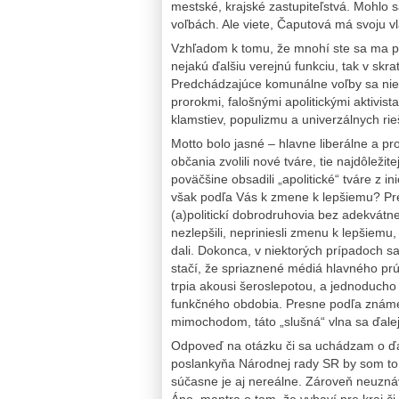
mestské, krajské zastupiteľstvá. Mohlo 
voľbách. Ale viete, Čaputová má svoju vl
Vzhľadom k tomu, že mnohí ste sa ma pýt
nejakú ďalšiu verejnú funkciu, tak v skr
Predchádzajúce komunálne voľby sa nies
prorokmi, falošnými apolitickými aktiv
klamstiev, populizmu a univerzálnych rie
Motto bolo jasné – hlavne liberálne a p
občania zvolili nové tváre, tie najdôleži
poväčšine obsadili „apolitické“ tváre z i
však podľa Vás k zmene k lepšiemu? Pr
(a)politickí dobrodruhovia bez adekvátn
nezlepšili, nepriniesli zmenu k lepšiemu,
dali. Dokonca, v niektorých prípadoch sa
stačí, že spriaznené médiá hlavného pr
trpia akousi šeroslepotou, a jednoducho n
funkčného obdobia. Presne podľa známeho 
mimochodom, táto „slušná“ vlna sa ďale
Odpoveď na otázku či sa uchádzam o ďal
poslankyňa Národnej rady SR by som to
súčasne je aj nereálne. Zároveň neuzn
Áno, mantra o tom, že vybaví pre kraj či 