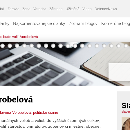
tail
Zdravie
Žena
Varecha
Záhrada
Užitočná
Video
DefenceNews
lánky
Najkomentovanejšie články
Zoznam blogov
Komerčné blog
o bude voliť Vorobelová
robelová
Sl
slave
lavěna Vorobelová
,
politické dianie
munálnych volieb a volieb do vyšších územných celkov,
liť starostov, primátorov, županov či miestne, obecné,