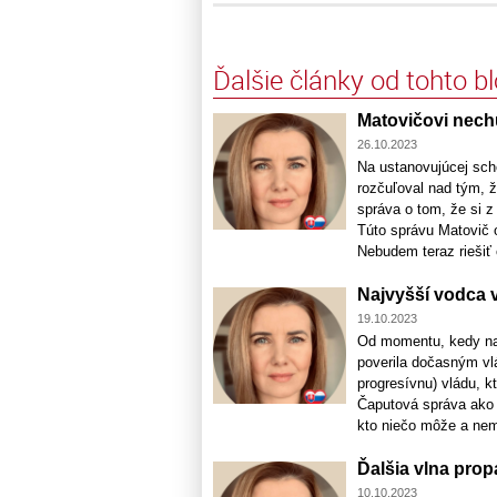
Ďalšie články od tohto b
Matovičovi nechu
26.10.2023
Na ustanovujúcej sch
rozčuľoval nad tým, 
správa o tom, že si z
Túto správu Matovič o
Nebudem teraz riešiť č
Najvyšší vodca 
19.10.2023
Od momentu, kedy na 
poverila dočasným vl
progresívnu) vládu, 
Čaputová správa ako n
kto niečo môže a nemô
Ďalšia vlna pro
10.10.2023