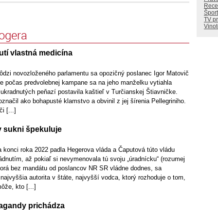
Rece
Šport
TV p
Vino
logera
tí vlastná medicína
ôdzi novozloženého parlamentu sa opozičný poslanec Igor Matovič
že počas predvolebnej kampane sa na jeho manželku vytiahla
 ukradnutých peňazí postavila kaštieľ v Turčianskej Štiavničke.
značil ako bohapusté klamstvo a obvinil z jej šírenia Pellegriniho.
i [...]
v sukni špekuluje
konci roka 2022 padla Hegerova vláda a Čaputová túto vládu
ádnutím, až pokiaľ si nevymenovala tú svoju „úradnícku“ (rozumej
ktorá bez mandátu od poslancov NR SR vládne dodnes, sa
ajvyššia autorita v štáte, najvyšší vodca, ktorý rozhoduje o tom,
že, kto [...]
pagandy prichádza