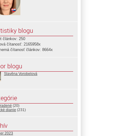
tistiky blogu
t článkov: 250
ová čítanosť: 2165958x
merná čítanosť článkov: 8664x
or blogu
Slavěna Vorobelová
egórie
radené
(20)
ické dianie
(231)
hív
ber 2023