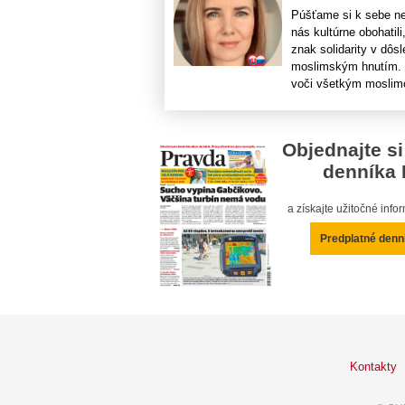
Púšťame si k sebe ne
nás kultúrne obohatil
znak solidarity v dôs
moslimským hnutím. 
voči všetkým moslimo
Objednajte si
denníka 
a získajte užitočné inf
Predplatné denn
Kontakty