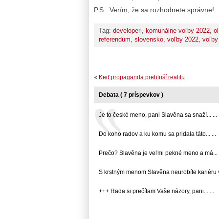
P.S.: Verím, že sa rozhodnete správne!
Tag:
developeri
,
komunálne voľby 2022
,
ol
referendum
,
slovensko
,
voľby 2022
,
voľby
«
Keď propaganda prehluší realitu
Debata ( 7 príspevkov )
Je to české meno, pani Slavěna sa snaží... ...
Do koho radov a ku komu sa pridala táto... ...
Prečo? Slavěna je veľmi pekné meno a má... .
S krstným menom Slavěna neurobíte kariéru v..
+++ Rada si prečítam Vaše názory, pani... ...