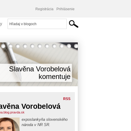
Registrácia
Prihlásenie
y
Slavěna Vorobelová
komentuje
RSS
avěna Vorobelová
na.blog.pravda.sk
exposlankyňa slovenského
národa v NR SR.