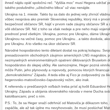
ihneď nájdu opäť spoločnú reč. “Vyššia moc” musí Hegera udržať p
takého poslušného „užitočného blbca“ už viac nenájde.
Ukrajina na 1. mieste. Takto by sa dalo do jednej vety zhrnúť vládn
vôbec nespráva ako premiér Slovenskej republiky, ktorý má v prvo
bezpečnosť občanov SR, hájiť v prvom rade záujmy občanov SR a s
vôli občanov SR. Nič z toho sa však nedeje a pre neho majú vojen
prednosť pred všetkým. Ukrajina, pomoc pre Ukrajinu, dáme Ukrajine
Ukrajinou na večné časy, pomoc pre Ukrajinu…a takto dookola, ako
pre Ukrajinu. A to všetko na úkor občanov SR.
Národné hospodárstvo tento diletant dostal na pokraj kolapsu. Svojo
presadzovaním obchodných záujmov amerických LNG magnátov, 
nezmyselných environmentálnych opatrení diktovaných Bruselom d
hospodárstvo do slepej uličky. Ale samozrejme, Heger pozná vinníka
môže Putin, jeho plynovody a ropovody, pomocou ktorých financuje 
„demokratickému“ Západu. A teda ešte aj Fico je zodpovedný za ško
hegerovsko-matovičovsko-čaputovský režim, ako inak.
K referendu o predčasných voľbách treba prísť aj kvôli Eduardovi H
Ukrajiny, Západu a ubíjania slovenského národa v mene Ducha sv
katolibancami, preč s ním.
P.S.: To, že sa Heger snaží odtrhnúť od Matoviča je dôkazom toho,
zapáčila, ale až tak úplne mu nevyhovovalo, že musí poslúchať Mato