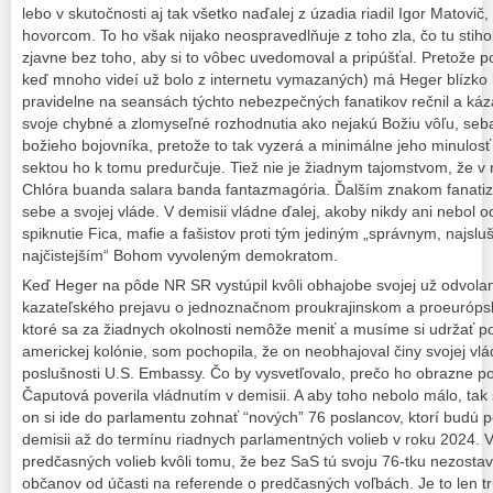
lebo v skutočnosti aj tak všetko naďalej z úzadia riadil Igor Matovič
hovorcom. To ho však nijako neospravedlňuje z toho zla, čo tu stih
zjavne bez toho, aby si to vôbec uvedomoval a pripúšťal. Pretože p
keď mnoho videí už bolo z internetu vymazaných) má Heger blízko k
pravidelne na seansách týchto nebezpečných fanatikov rečnil a ká
svoje chybné a zlomyseľné rozhodnutia ako nejakú Božiu vôľu, seba
božieho bojovníka, pretože to tak vyzerá a minimálne jeho minulosť
sektou ho k tomu predurčuje. Tiež nie je žiadnym tajomstvom, že 
Chlóra buanda salara banda fantazmagória. Ďalším znakom fanatizmu 
sebe a svojej vláde. V demisii vládne ďalej, akoby nikdy ani nebol 
spiknutie Fica, mafie a fašistov proti tým jediným „správnym, najslu
najčistejším“ Bohom vyvoleným demokratom.
Keď Heger na pôde NR SR vystúpil kvôli obhajobe svojej už odvolan
kazateľského prejavu o jednoznačnom proukrajinskom a proeuróp
ktoré sa za žiadnych okolnosti nemôže meniť a musíme si udržať po
americkej kolónie, som pochopila, že on neobhajoval činy svojej vlá
poslušnosti U.S. Embassy. Čo by vysvetľovalo, prečo ho obrazne 
Čaputová poverila vládnutím v demisii. A aby toho nebolo málo, tak 
on si ide do parlamentu zohnať “nových” 76 poslancov, ktorí budú p
demisii až do termínu riadnych parlamentných volieb v roku 2024. V
predčasných volieb kvôli tomu, že bez SaS tú svoju 76-tku nezostav
občanov od účasti na referende o predčasných voľbách. Je to len t