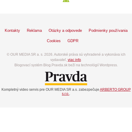
Kontakty
Reklama
Otázky a odpovede
Podmienky používania
Cookies
GDPR
© OUR MEDIA SR a. s. 2026. Autorské práva sú vyhradené a vykonáva ich
vydavateľ,
viac info
.
Blogovací systém Blog.Pravda.sk beží na technológií Wordpress.
Kompletný video servis pre OUR MEDIA SR a.s. zabezpečuje
ARBERTO GROUP
s.r.o.
.