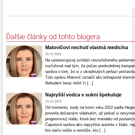
Ďalšie články od tohto blogera
Matovičovi nechutí vlastná medicína
26.10.2023
Na ustanovujúcej schôdzi novozloženého parlament
rozčuľoval nad tým, že počas predvolebnej kampan
správa o tom, že si z ukradnutých peňazí postavila
Túto správu Matovič označil ako bohapusté klamstvo 
Nebudem teraz riešiť či [...]
Najvyšší vodca v sukni špekuluje
19.10.2023
Od momentu, kedy na konci roka 2022 padla Heger
poverila dočasným vládnutím, až pokiaľ si nevymen
progresívnu) vládu, ktorá bez mandátu od poslanc
Čaputová správa ako najvyššia autorita v štáte, na
kto niečo môže a nemôže, kto [...]