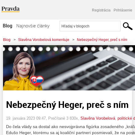
Registrácia
Prihlásenie
Blog
Najnovšie články
Najčítanejšie články
Blog
>
Slavěna Vorobelová komentuje
>
Nebezpečný Heger, preč s ním
Najkomentovanejšie články
Zoznam blogov
Komerčné blogy
Nebezpečný Heger, preč s ním
19. januára 2023 09:47
, Prečítané 3 830x,
Slavěna Vorobelová
,
politické 
Do čela vlády sa dostal ako nesvojprávna figúrka zosadeného „krá
Edušo Heger, ktorému sa aj koaliční partneri posmievali, že na post