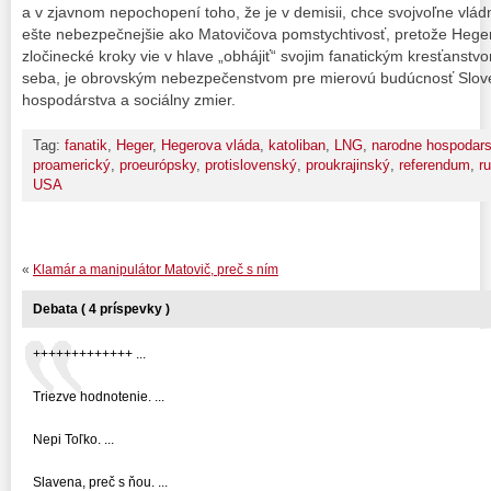
a v zjavnom nepochopení toho, že je v demisii, chce svojvoľne vládn
ešte nebezpečnejšie ako Matovičova pomstychtivosť, pretože Heger
zločinecké kroky vie v hlave „obhájiť“ svojim fanatickým kresťanstvo
seba, je obrovským nebezpečenstvom pre mierovú budúcnosť Slove
hospodárstva a sociálny zmier.
Tag:
fanatik
,
Heger
,
Hegerova vláda
,
katoliban
,
LNG
,
narodne hospodars
proamerický
,
proeurópsky
,
protislovenský
,
proukrajinský
,
referendum
,
r
USA
«
Klamár a manipulátor Matovič, preč s ním
Debata ( 4 príspevky )
+++++++++++++ ...
Triezve hodnotenie. ...
Nepi Toľko. ...
Slavena, preč s ňou. ...