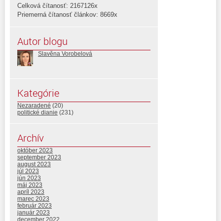
Celková čítanosť: 2167126x
Priemerná čítanosť článkov: 8669x
Autor blogu
Slavěna Vorobelová
Kategórie
Nezaradené
(20)
politické dianie
(231)
Archív
október 2023
september 2023
august 2023
júl 2023
jún 2023
máj 2023
apríl 2023
marec 2023
február 2023
január 2023
december 2022