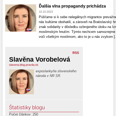
Ďalšia vlna propagandy prichádza
10.10.2023
Púšťame si k sebe nelegálnych migrantov prevažn
nás kultúrne obohatili, a zároveň na Bratislavský h
znak solidarity v dôsledku ozbrojeného útoku na I
moslimským hnutím. Týmto nechcem samozrejme up
voči všetkým moslimom, ako to je u nás zvykom [..
RSS
Slavěna Vorobelová
slavena.blog.pravda.sk
exposlankyňa slovenského
národa v NR SR.
Štatistiky blogu
Počet článkov: 250