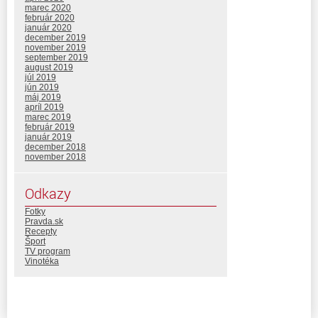
marec 2020
február 2020
január 2020
december 2019
november 2019
september 2019
august 2019
júl 2019
jún 2019
máj 2019
apríl 2019
marec 2019
február 2019
január 2019
december 2018
november 2018
Odkazy
Fotky
Pravda.sk
Recepty
Šport
TV program
Vinotéka