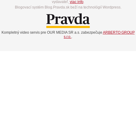
vydavateľ,
viac info
.
Blogovací systém Blog.Pravda.sk beží na technológií Wordpress.
Kompletný video servis pre OUR MEDIA SR a.s. zabezpečuje
ARBERTO GROUP
s.r.o.
.