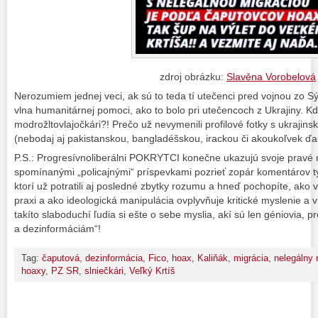
zdroj obrázku:
Slavěna Vorobelová
Nerozumiem jednej veci, ak sú to teda tí utečenci pred vojnou zo Sý
vlna humanitárnej pomoci, ako to bolo pri utečencoch z Ukrajiny. Kd
modrožltovlajočkári?! Prečo už nevymenili profilové fotky s ukrajins
(nebodaj aj pakistanskou, bangladéšskou, irackou či akoukoľvek ďa
P.S.: Progresívnoliberálni POKRYTCI konečne ukazujú svoje pravé n
spomínanými „policajnými“ príspevkami pozrieť zopár komentárov t
ktorí už potratili aj posledné zbytky rozumu a hneď pochopíte, ak
praxi a ako ideologická manipulácia ovplyvňuje kritické myslenie a v
takíto slaboduchí ľudia si ešte o sebe myslia, akí sú len géniovia, 
a dezinformáciám“!
Tag:
čaputová
,
dezinformácia
,
Fico
,
hoax
,
Kaliňák
,
migrácia
,
nelegálny 
hoaxy
,
PZ SR
,
slniečkári
,
Veľký Krtíš