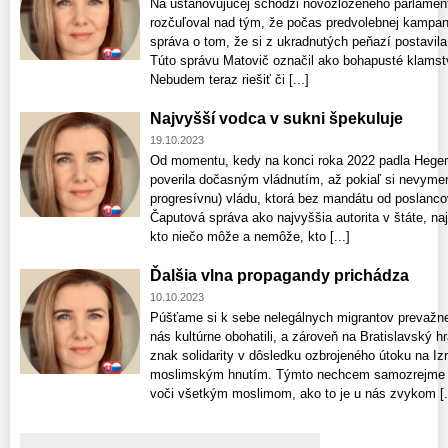
Na ustanovujúcej schôdzi novozloženého parlament
rozčuľoval nad tým, že počas predvolebnej kampan
správa o tom, že si z ukradnutých peňazí postavila
Túto správu Matovič označil ako bohapusté klamstvo 
Nebudem teraz riešiť či [...]
Najvyšší vodca v sukni špekuluje
19.10.2023
Od momentu, kedy na konci roka 2022 padla Heger
poverila dočasným vládnutím, až pokiaľ si nevymen
progresívnu) vládu, ktorá bez mandátu od poslanc
Čaputová správa ako najvyššia autorita v štáte, na
kto niečo môže a nemôže, kto [...]
Ďalšia vlna propagandy prichádza
10.10.2023
Púšťame si k sebe nelegálnych migrantov prevažn
nás kultúrne obohatili, a zároveň na Bratislavský h
znak solidarity v dôsledku ozbrojeného útoku na I
moslimským hnutím. Týmto nechcem samozrejme up
voči všetkým moslimom, ako to je u nás zvykom [..