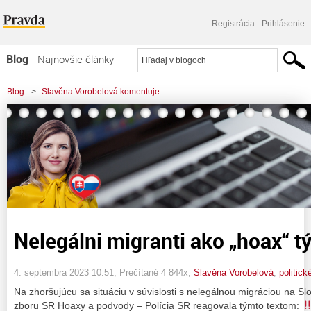
Registrácia
Prihlásenie
Blog
Najnovšie články
Najčítanejšie články
Blog
>
Slavěna Vorobelová komentuje
Najkomentovanejšie články
>
Nelegálni migranti ako "hoax" týždňa
Zoznam blogov
Komerčné blogy
Nelegálni migranti ako „hoax“ t
4. septembra 2023 10:51
, Prečítané 4 844x,
Slavěna Vorobelová
,
politick
Na zhoršujúcu sa situáciu v súvislosti s nelegálnou migráciou na S
zboru SR Hoaxy a podvody – Polícia SR reagovala týmto textom: