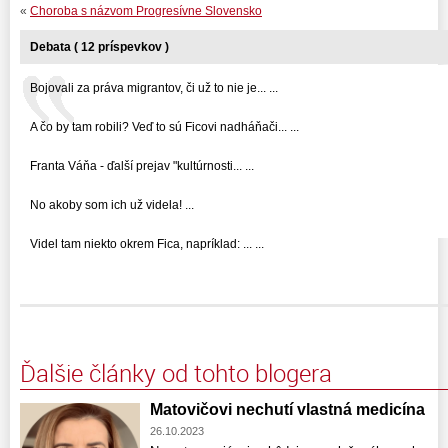
«
Choroba s názvom Progresívne Slovensko
Debata ( 12 príspevkov )
Bojovali za práva migrantov, či už to nie je... ...
A čo by tam robili? Veď to sú Ficovi nadháňači... ...
Franta Váňa - ďalší prejav "kultúrnosti... ...
No akoby som ich už videla! ...
Videl tam niekto okrem Fica, napríklad: ... ...
Ďalšie články od tohto blogera
Matovičovi nechutí vlastná medicína
26.10.2023