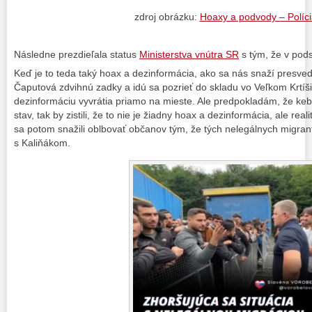
zdroj obrázku:
Hoaxy a podvody – Políc
Následne prezdieľala status
Ministerstva vnútra SR
s tým, že v pods
Keď je to teda taký hoax a dezinformácia, ako sa nás snaží presved
Čaputová zdvihnú zadky a idú sa pozrieť do skladu vo Veľkom Krtíši
dezinformáciu vyvrátia priamo na mieste. Ale predpokladám, že keby 
stav, tak by zistili, že to nie je žiadny hoax a dezinformácia, ale re
sa potom snažili oblbovať občanov tým, že tých nelegálnych migra
s Kaliňákom.