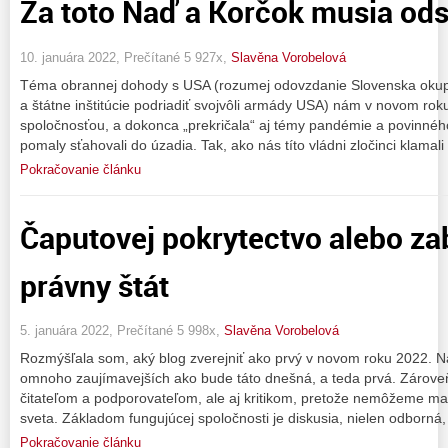
Za toto Naď a Korčok musia ods
10. januára 2022, Prečítané 5 927x,
Slavěna Vorobelová
Téma obrannej dohody s USA (rozumej odovzdanie Slovenska oku
a štátne inštitúcie podriadiť svojvôli armády USA) nám v novom roku
spoločnosťou, a dokonca „prekričala“ aj témy pandémie a povinnéh
pomaly sťahovali do úzadia. Tak, ako nás títo vládni zločinci klamali
Pokračovanie článku
Čaputovej pokrytectvo alebo z
právny štát
5. januára 2022, Prečítané 5 998x,
Slavěna Vorobelová
Rozmýšľala som, aký blog zverejniť ako prvý v novom roku 2022.
omnoho zaujímavejších ako bude táto dnešná, a teda prvá. Zárov
čitateľom a podporovateľom, ale aj kritikom, pretože nemôžeme mať
sveta. Základom fungujúcej spoločnosti je diskusia, nielen odborná, 
Pokračovanie článku