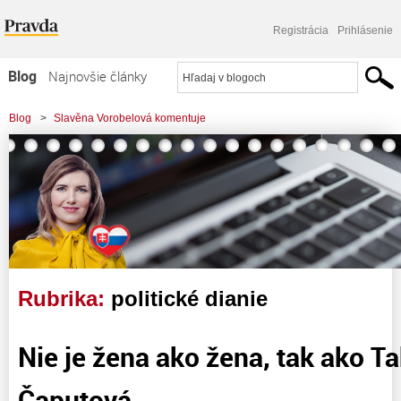
Registrácia
Prihlásenie
Blog
Najnovšie články
Najčítanejšie články
Blog
>
Slavěna Vorobelová komentuje
Najkomentovanejšie články
Zoznam blogov
Komerčné blogy
Rubrika:
politické dianie
Nie je žena ako žena, tak ako Ta
Čaputová