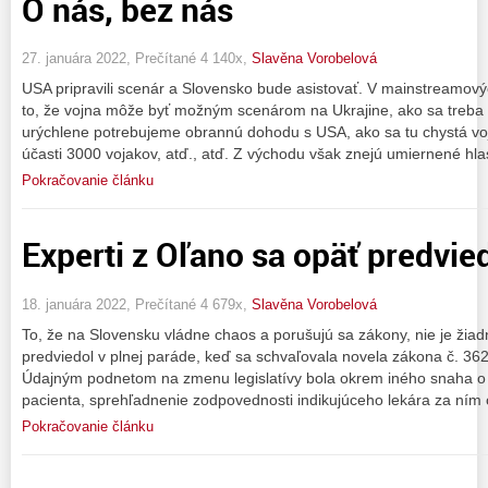
O nás, bez nás
27. januára 2022, Prečítané 4 140x,
Slavěna Vorobelová
USA pripravili scenár a Slovensko bude asistovať. V mainstreamový
to, že vojna môže byť možným scenárom na Ukrajine, ako sa treba p
urýchlene potrebujeme obrannú dohodu s USA, ako sa tu chystá voj
účasti 3000 vojakov, atď., atď. Z východu však znejú umiernené hla
Pokračovanie článku
Experti z Oľano sa opäť predvied
18. januára 2022, Prečítané 4 679x,
Slavěna Vorobelová
To, že na Slovensku vládne chaos a porušujú sa zákony, nie je žia
predviedol v plnej paráde, keď sa schvaľovala novela zákona č. 362/
Údajným podnetom na zmenu legislatívy bola okrem iného snaha o 
pacienta, sprehľadnenie zodpovednosti indikujúceho lekára za ním
Pokračovanie článku