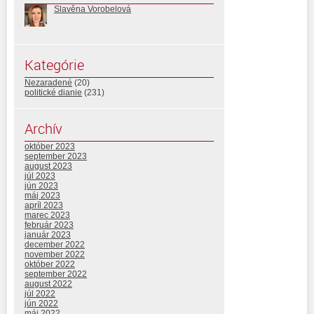
Slavěna Vorobelová
Kategórie
Nezaradené
(20)
politické dianie
(231)
Archív
október 2023
september 2023
august 2023
júl 2023
jún 2023
máj 2023
apríl 2023
marec 2023
február 2023
január 2023
december 2022
november 2022
október 2022
september 2022
august 2022
júl 2022
jún 2022
máj 2022