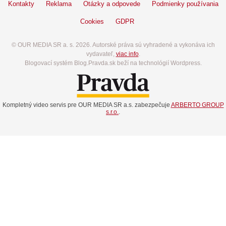
Kontakty
Reklama
Otázky a odpovede
Podmienky používania
Cookies
GDPR
© OUR MEDIA SR a. s. 2026. Autorské práva sú vyhradené a vykonáva ich
vydavateľ,
viac info
.
Blogovací systém Blog.Pravda.sk beží na technológií Wordpress.
Kompletný video servis pre OUR MEDIA SR a.s. zabezpečuje
ARBERTO GROUP
s.r.o.
.