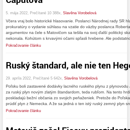
5. mája 2022, Prečítané 10 388x,
Slavěna Vorobelová
Včera vraj bolo historické hlasovanie. Poslanci Národnej rady SR hl
prokuratúry o vydanie súhlasu na vzatie do väzby poslanca Roberta
argumentov na čele s Matovičom sa tešila na svoj ďalší politický sk
nekonala. Kohútom s krvavými očami spľasli hrebene. Ale podstatno
Pokračovanie článku
Ruský štandard, ale nie ten Heg
29. apríla 2022, Prečítané 5 642x,
Slavěna Vorobelová
Poľsku boli zastavené dodávky lacného ruského plynu z plynovodu 
za ruský plyn novým zlatým štandardom, teda rubľom. Na tento hrd
poskladajú bežní občania zo svojich peňaženiek. Pretože do Poľsk
prúdiť plyn z Nemecka. A že sa jedná o ten istý ruský zemný plyn s
Pokračovanie článku