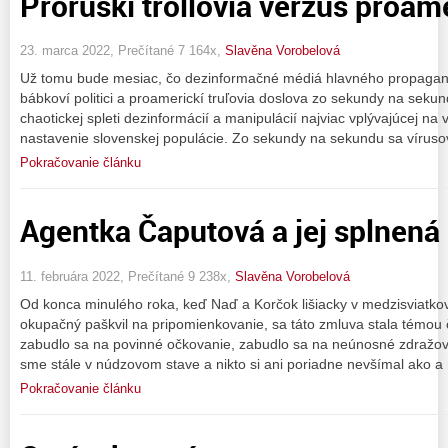
Proruskí trollovia verzus proame
23. marca 2022, Prečítané 7 164x,
Slavěna Vorobelová
Už tomu bude mesiac, čo dezinformačné médiá hlavného propagand
bábkoví politici a proamerickí truľovia doslova zo sekundy na sekundu
chaotickej spleti dezinformácií a manipulácií najviac vplývajúcej n
nastavenie slovenskej populácie. Zo sekundy na sekundu sa víruso
Pokračovanie článku
Agentka Čaputová a jej splnená
11. februára 2022, Prečítané 9 238x,
Slavěna Vorobelová
Od konca minulého roka, keď Naď a Korčok lišiacky v medzisviatko
okupačný paškvil na pripomienkovanie, sa táto zmluva stala témou čí
zabudlo sa na povinné očkovanie, zabudlo sa na neúnosné zdražova
sme stále v núdzovom stave a nikto si ani poriadne nevšímal ako a
Pokračovanie článku