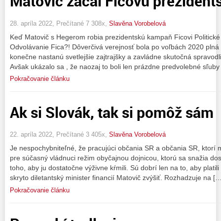
Matovič začal Ficovu preziden
28. apríla 2022, Prečítané 7 308x,
Slavěna Vorobelová
Keď Matovič s Hegerom robia prezidentskú kampaň Ficovi Politické d
Odvolávanie Fica?! Dôverčivá verejnosť bola po voľbách 2020 plná o
konečne nastanú svetlejšie zajtrajšky a zavládne skutočná spravodl
Avšak ukázalo sa , že naozaj to boli len prázdne predvolebné sľuby
Pokračovanie článku
Ak si Slovák, tak si pomôž sám
22. apríla 2022, Prečítané 3 405x,
Slavěna Vorobelová
Je nespochybniteľné, že pracujúci občania SR a občania SR, ktorí
pre súčasný vládnuci režim obyčajnou dojnicou, ktorú sa snažia dos
toho, aby ju dostatočne výživne kŕmili. Sú dobrí len na to, aby platil
skryto diletantský minister financií Matovič zvýšiť. Rozhadzuje na […
Pokračovanie článku