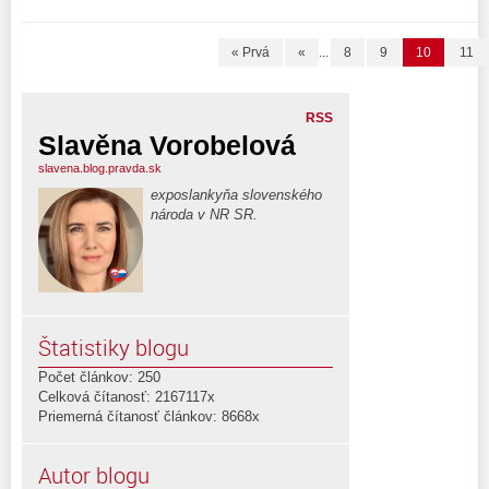
« Prvá
«
...
8
9
10
11
RSS
Slavěna Vorobelová
slavena.blog.pravda.sk
exposlankyňa slovenského
národa v NR SR.
Štatistiky blogu
Počet článkov: 250
Celková čítanosť: 2167117x
Priemerná čítanosť článkov: 8668x
Autor blogu